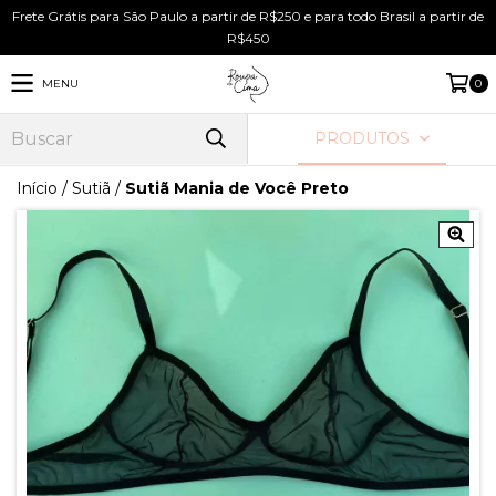
Frete Grátis para São Paulo a partir de R$250 e para todo Brasil a partir de
R$450
MENU
0
PRODUTOS
Início
/
Sutiã
/
Sutiã Mania de Você Preto