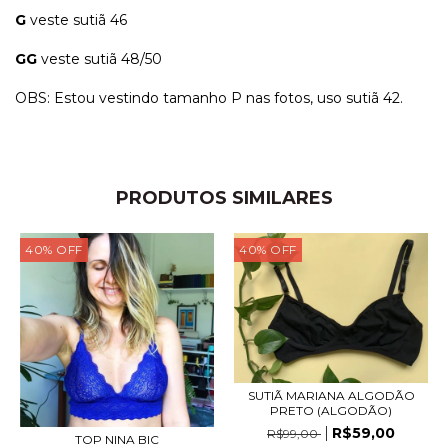
G
veste sutiã 46
GG
veste sutiã 48/50
OBS: Estou vestindo tamanho P nas fotos, uso sutiã 42.
PRODUTOS SIMILARES
40
%
OFF
40
%
OFF
SUTIÃ MARIANA ALGODÃO
PRETO (ALGODÃO)
R$59,00
R$99,00
TOP NINA BIC