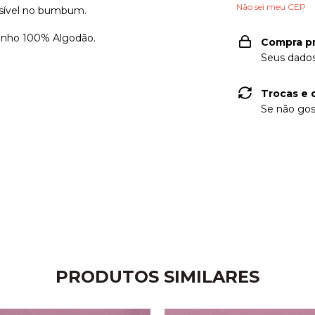
Não sei meu CEP
visível no bumbum.
rinho 100% Algodão.
Compra p
Seus dados
Trocas e 
Se não gos
PRODUTOS SIMILARES