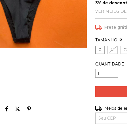
3% de descon
VER MEIOS D
Frete grát
TAMANHO:
P
P
M
G
QUANTIDADE
Entregas para o
Meios de e